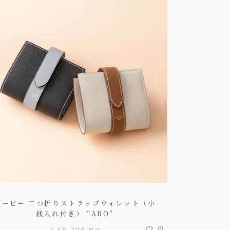
ダービー 二つ折りストラップウォレット（小
銭入れ付き） “ARO”
¥
69,300
税込