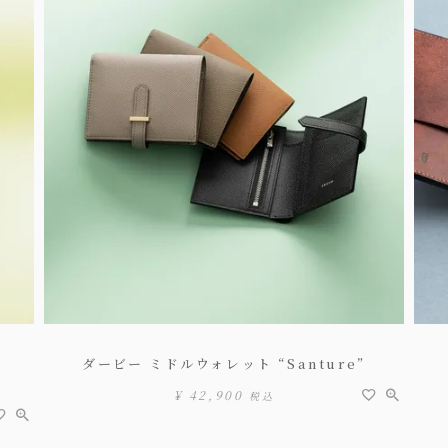
ダービー ミドルウォレット “Santure”
¥
42,900
税込