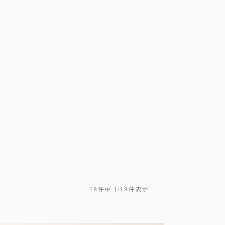
18
件中
1
-
18
件表示