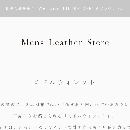
新規会員登録で “Welcome Gift 10% OFF” をプレゼント。
Mens Leath
ミドルウォレット
大き過ぎて、ミニ財布では小さ過ぎると思われている方々に
丁度よさを感じられる「ミドルウォレット」。
S』では、いろいろなデザイン・設計で自分らしい使い方が