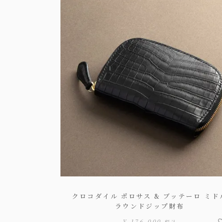
クロコダイル ポロサス & ブッテーロ ミド
ラウンドジップ財布
¥
176,000
税込