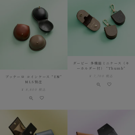
ダービー 多機能ミニケース（キ
ーホルダー付） “Thumb”
¥
7,700
税込
ブッテーロ コインケース “EN”
MLS別注
¥
8,800
税込