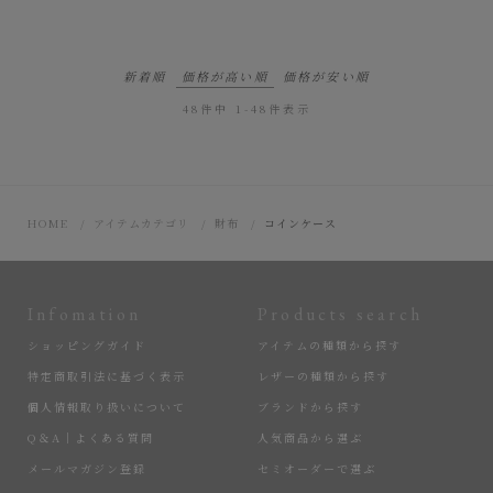
新着順
価格が高い順
価格が安い順
48
件中
1
-
48
件表示
HOME
アイテムカテゴリ
財布
コインケース
Infomation
Products search
ショッピングガイド
アイテムの種類から探す
特定商取引法に基づく表示
レザーの種類から探す
個人情報取り扱いについて
ブランドから探す
Q＆A｜よくある質問
人気商品から選ぶ
メールマガジン登録
セミオーダーで選ぶ