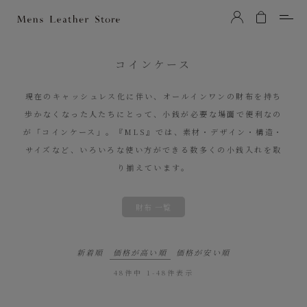
Mens Leather Store（メンズレザーストア）
コインケース
現在のキャッシュレス化に伴い、
オールインワンの財布を持ち
歩かなくなった人たちにとって、
小銭が必要な場面で便利なの
が「コインケース」。
『MLS』では、素材・デザイン・構造・
サイズなど、
いろいろな使い方ができる数多くの小銭入れを取
り揃えています。
財布 一覧
新着順
価格が高い順
価格が安い順
48
件中
1
-
48
件表示