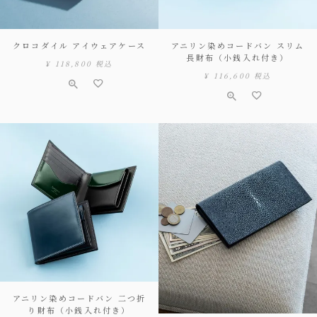
クロコダイル アイウェアケース
アニリン染めコードバン スリム
長財布（小銭入れ付き）
¥
118,800
税込
¥
116,600
税込
アニリン染めコードバン 二つ折
り財布（小銭入れ付き）