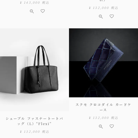
¥
143,000
税込
¥
132,000
税込
スクモ クロコダイル カードケ
ース
¥
132,000
税込
シェーブル ファスナートートバ
ッグ（L）“Flexi”
¥
132,000
税込