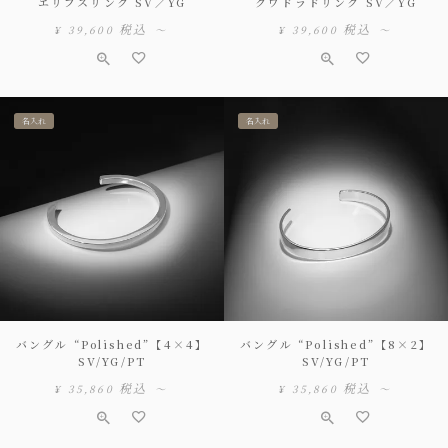
エリプスリング SV／YG
クワドラドリング SV／YG
税込
税込
¥
39,600
〜
¥
39,600
〜
名入れ
名入れ
バングル “Polished”【4×4】
バングル “Polished”【8×2】
SV/YG/PT
SV/YG/PT
税込
税込
¥
35,860
〜
¥
35,860
〜