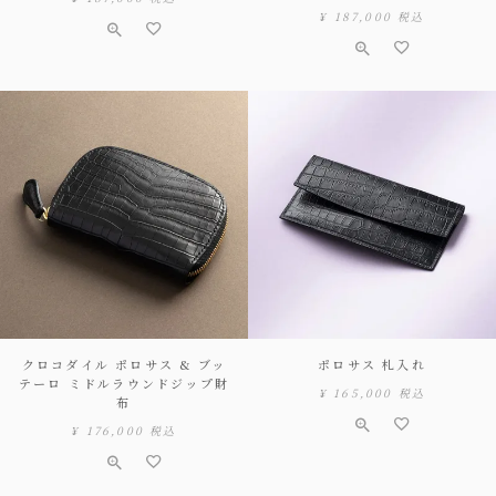
¥
187,000
税込
クロコダイル ポロサス & ブッ
ポロサス 札入れ
テーロ ミドルラウンドジップ財
¥
165,000
税込
布
¥
176,000
税込