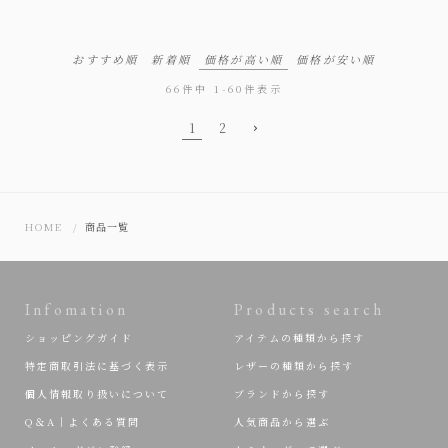
おすすめ順
新着順
価格が高い順
価格が安い順
66
件中
1
-
60
件表示
1
2
HOME
商品一覧
Infomation
Products search
ショッピングガイド
アイテムの種類から探す
特定商取引法に基づく表示
レザーの種類から探す
個人情報取り扱いについて
ブランドから探す
Q＆A｜よくある質問
人気商品から選ぶ