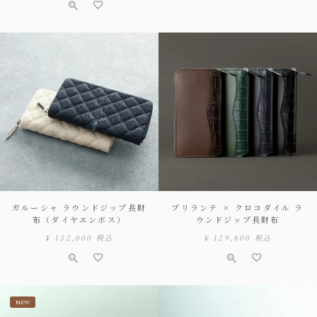
ガルーシャ ラウンドジップ長財
ブリランテ × クロコダイル ラ
布（ダイヤエンボス）
ウンドジップ長財布
¥
132,000
税込
¥
129,800
税込
NEW