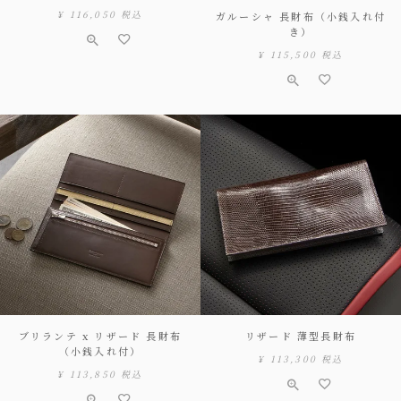
¥
116,050
税込
ガルーシャ 長財布（小銭入れ付
き）
¥
115,500
税込
ブリランテ x リザード 長財布
リザード 薄型長財布
（小銭入れ付）
¥
113,300
税込
¥
113,850
税込