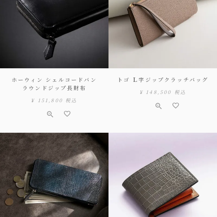
ホーウィン シェルコードバン
トゴ Ｌ字ジップクラッチバッグ
ラウンドジップ長財布
¥
148,500
税込
¥
151,800
税込