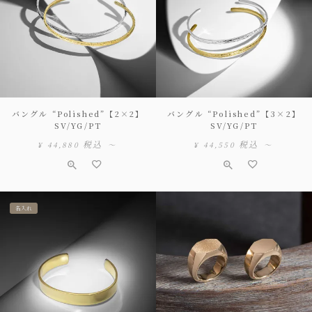
バングル “Polished”【2×2】
バングル “Polished”【3×2】
SV/YG/PT
SV/YG/PT
税込
税込
¥
44,880
〜
¥
44,550
〜
名入れ