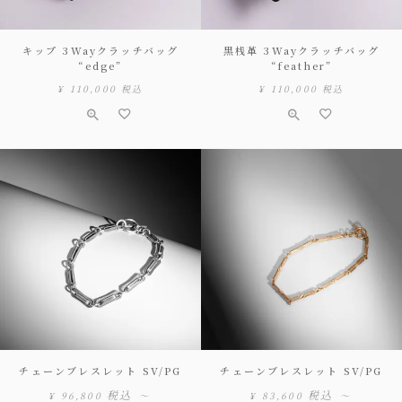
キップ 3Wayクラッチバッグ
黒桟革 3Wayクラッチバッグ
“edge”
“feather”
¥
110,000
税込
¥
110,000
税込
チェーンブレスレット SV/PG
チェーンブレスレット SV/PG
税込
税込
¥
96,800
〜
¥
83,600
〜