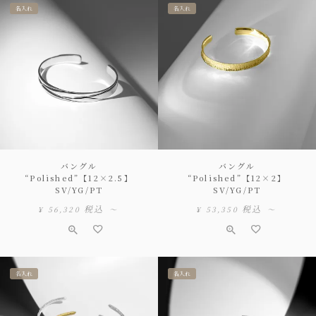
名入れ
名入れ
バングル
バングル
“Polished”【12×2.5】
“Polished”【12×2】
SV/YG/PT
SV/YG/PT
税込
税込
¥
56,320
〜
¥
53,350
〜
名入れ
名入れ