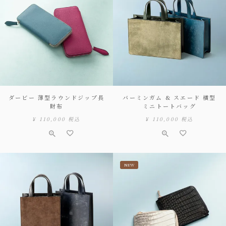
ダービー 薄型ラウンドジップ長
バーミンガム & スエード 横型
財布
ミニトートバッグ
¥
110,000
税込
¥
110,000
税込
NEW