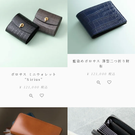
藍染めポロサス 薄型二つ折り財
布
¥
121,000
税込
ポロサス ミニウォレット
“Sirius”
¥
121,000
税込