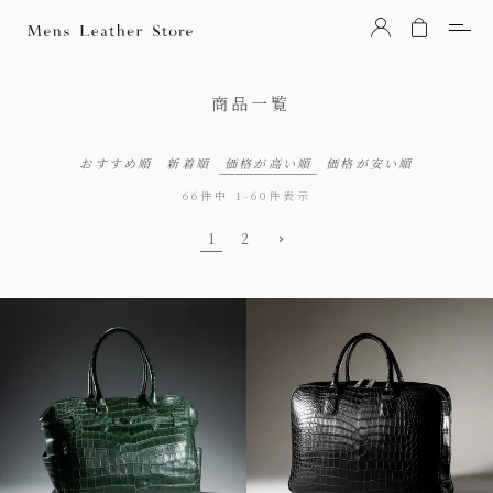
Mens Leather Store（メンズレザーストア）
商品一覧
おすすめ順
新着順
価格が高い順
価格が安い順
66
件中
1
-
60
件表示
1
2