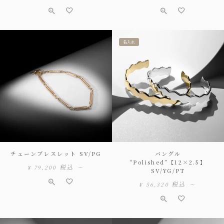
名入れ
チェーンブレスレット SV/PG
バングル
“Polished”【12×2.5】
税込
¥
79,200
〜
SV/YG/PT
税込
¥
56,320
〜