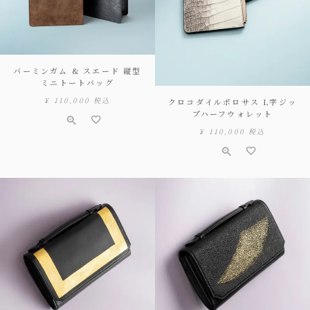
バーミンガム & スエード 縦型
ミニトートバッグ
¥
110,000
税込
クロコダイルポロサス L字ジッ
プハーフウォレット
¥
110,000
税込