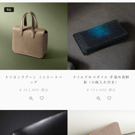
別注
トリヨンラグーン ミニトートバ
ナイルクロコダイル 手染め長財
ッグ
布（小銭入れ付き）
¥
162,800
税込
¥
154,000
税込