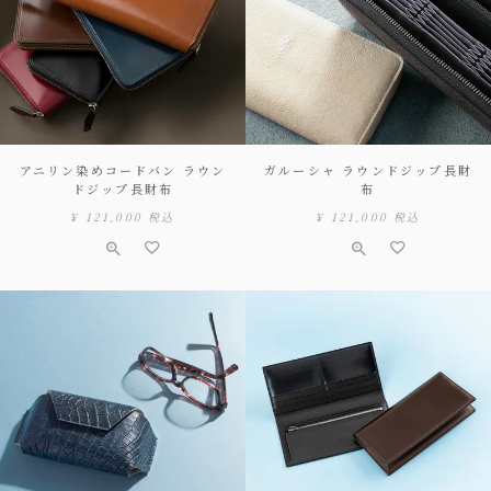
アニリン染めコードバン ラウン
ガルーシャ ラウンドジップ長財
ドジップ長財布
布
¥
121,000
税込
¥
121,000
税込