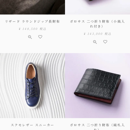
リザード ラウンドジップ長財布
ポロサス 二つ折り財布（小銭入
れ付き）
¥
148,500
税込
¥
143,000
税込
スクモレザー スニーカー
ポロサス 二つ折り財布（純札入
れ）