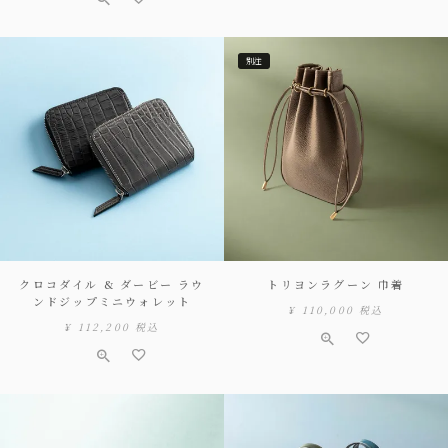
別注
クロコダイル & ダービー ラウ
トリヨンラグーン 巾着
ンドジップミニウォレット
¥
110,000
税込
¥
112,200
税込