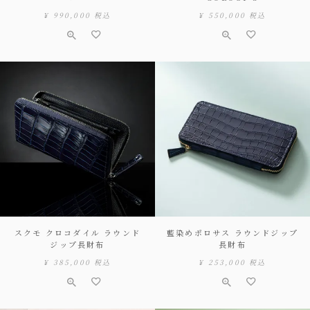
¥
990,000
税込
¥
550,000
税込
スクモ クロコダイル ラウンド
藍染めポロサス ラウンドジップ
ジップ長財布
長財布
¥
385,000
税込
¥
253,000
税込