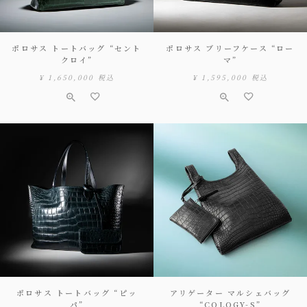
ポロサス トートバッグ “セント
ポロサス ブリーフケース “ロー
クロイ”
マ”
¥
1,650,000
税込
¥
1,595,000
税込
ポロサス トートバッグ “ピッ
アリゲーター マルシェバッグ
パ”
“COLOGY-S”