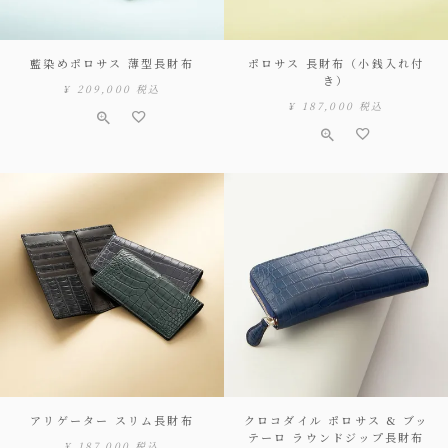
藍染めポロサス 薄型長財布
ポロサス 長財布（小銭入れ付
き）
¥
209,000
税込
¥
187,000
税込
アリゲーター スリム長財布
クロコダイル ポロサス & ブッ
テーロ ラウンドジップ長財布
¥
187,000
税込