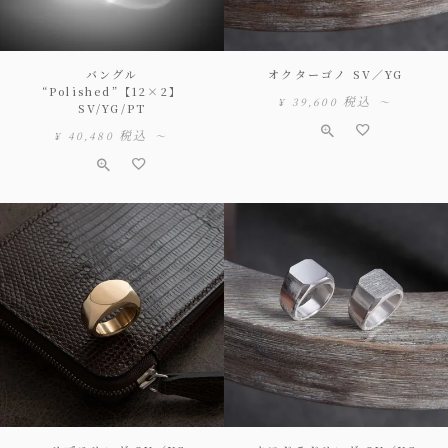
バングル
オクターゴノ SV／YG
“Polished”【12×2】
税込
¥
39,600
〜
SV/YG/PT
税込
¥
40,480
〜